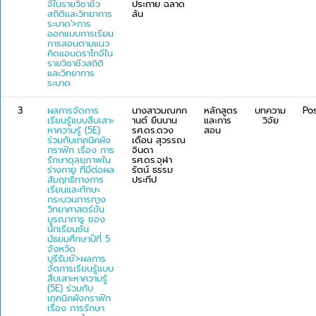
จีในรายวิชาชีว
ประกาย ฉลาด
สถิติและวิทยาการ
ล้น
ระบาด'>การ
ออกแบบการเรียน
การสอนตามแนว
คิดแอนดราโกจีใน
รายวิชาชีวสถิติ
และวิทยาการ
ระบาด
3
ผลการจัดการ
นางสาวมณฑก
หลักสูตร
บทความ
Po
เรียนรู้แบบสืบเสาะ
านต์ ยืนนาน
และการ
วิจัย
หาความรู้ (5E)
รศ.ดร.ดวง
สอน
ร่วมกับเทคนิคผัง
เดือน สุวรรณ
กราฟิก เรื่อง การ
จินดา
รักษาดุลยภาพใน
รศ.ดร.จุฬา
ร่างกาย ที่มีต่อผล
รัตน์ ธรรม
สัมฤทธิ์ทางการ
ประทีป
เรียนและทักษะ
กระบวนการทาง
วิทยาศาสตร์ขั้น
บูรณาการ ของ
นักเรียนชั้น
มัธยมศึกษาปีที่ 5
จังหวัด
บุรีรัมย์'>ผลการ
จัดการเรียนรู้แบบ
สืบเสาะหาความรู้
(5E) ร่วมกับ
เทคนิคผังกราฟิก
เรื่อง การรักษา