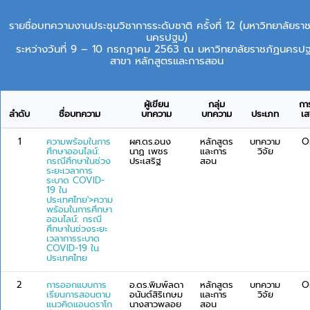
รายชื่อบทความงานประชุมวิชาการระดับชาติ ครั้งที่ 12 (มหาวิทยาลัยรา
นครปฐม)
ระหว่างวันที่ 9 – 10 กรกฎาคม 2563 ณ มหาวิทยาลัยราชภัฏนครป
สาขา หลักสูตรและการสอน
ผู้เขียน
กลุ่ม
กา
ลำดับ
ชื่อบทความ
บทความ
บทความ
ประเภท
เ
1
ความพร้อมในการ
ผศ.ดร.อนง
หลักสูตร
บทความ
O
ศึกษาออนไลน์:
นาฏ เพชร
และการ
วิจัย
กรณีศึกษาในช่วง
ประเสริฐ
สอน
ระยะเวลาการ
ระบาด COVID-
19 ใน
ประเทศไทย'>ความ
พร้อมในการศึกษา
ออนไลน์: กรณี
ศึกษาในช่วงระยะ
เวลาการระบาด
COVID-19 ใน
ประเทศไทย
2
การออกแบบการ
อ.ดร.พิมพ์ลดา
หลักสูตร
บทความ
O
เรียนการสอนตาม
อนันต์สิริเกษม
และการ
วิจัย
แนวคิดแอนดราโก
นางสาวพลอย
สอน