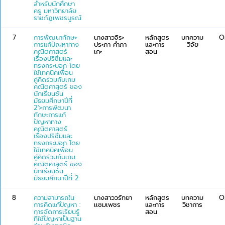
สำหรับนักศึกษา
ครู มหาวิทยาลัย
ราชภัฏเพชรบูรณ์
7
การพัฒนาทักษะ
นางสาวจิระ
หลักสูตร
บทความ
O
การแก้ปัญหาทาง
ประภา คำภา
และการ
วิจัย
คณิตศาสตร์
เกะ
สอน
เรื่องปริซึมและ
ทรงกระบอก โดย
ใช้เทคนิคเพื่อน
คู่คิดร่วมกับเกม
คณิตศาสตร์ ของ
นักเรียนชั้น
มัธยมศึกษาปีที่
2'>การพัฒนา
ทักษะการแก้
ปัญหาทาง
คณิตศาสตร์
เรื่องปริซึมและ
ทรงกระบอก โดย
ใช้เทคนิคเพื่อน
คู่คิดร่วมกับเกม
คณิตศาสตร์ ของ
นักเรียนชั้น
มัธยมศึกษาปีที่ 2
8
ความสามารถใน
นางสาววรัทยา
หลักสูตร
บทความ
O
การคิดแก้ปัญหา :
เเซมเพชร
และการ
วิชาการ
การจัดการเรียนรู้
สอน
ที่ใช้ปัญหาเป็นฐาน