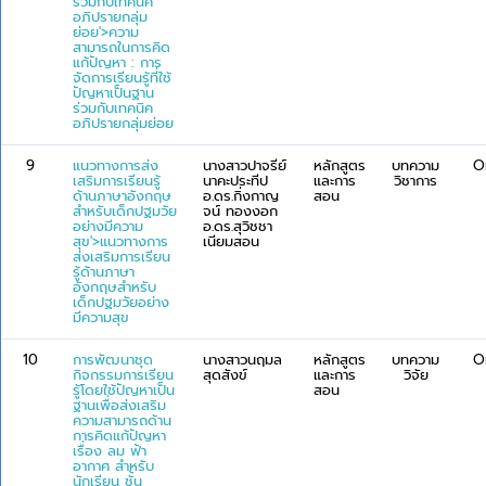
ร่วมกับเทคนิค
อภิปรายกลุ่ม
ย่อย'>ความ
สามารถในการคิด
แก้ปัญหา : การ
จัดการเรียนรู้ที่ใช้
ปัญหาเป็นฐาน
ร่วมกับเทคนิค
อภิปรายกลุ่มย่อย
9
แนวทางการส่ง
นางสาวปาจรีย์
หลักสูตร
บทความ
O
เสริมการเรียนรู้
นาคะประทีป
และการ
วิชาการ
ด้านภาษาอังกฤษ
อ.ดร.กิ่งกาญ
สอน
สำหรับเด็กปฐมวัย
จน์ ทองงอก
อย่างมีความ
อ.ดร.สุวิชชา
สุข'>แนวทางการ
เนียมสอน
ส่งเสริมการเรียน
รู้ด้านภาษา
อังกฤษสำหรับ
เด็กปฐมวัยอย่าง
มีความสุข
10
การพัฒนาชุด
นางสาวนฤมล
หลักสูตร
บทความ
O
กิจกรรมการเรียน
สุดสังข์
และการ
วิจัย
รู้โดยใช้ปัญหาเป็น
สอน
ฐานเพื่อส่งเสริม
ความสามารถด้าน
การคิดแก้ปัญหา
เรื่อง ลม ฟ้า
อากาศ สำหรับ
นักเรียน ชั้น