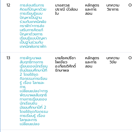
12
การส่งเสริมการ
นางสาวสุ
หลักสูตร
บทความ
O
คิดแก้ปัญหาด้วย
ปราณี บัวล้อม
และการ
วิชาการ
การเรียนรู้แบบ
ใบ
สอน
ปัญหาเป็นฐาน
ร่วมกับเทคนิคผัง
กราฟิก'>การส่ง
เสริมการคิดแก้
ปัญหาด้วยการ
เรียนรู้แบบปัญหา
เป็นฐานร่วมกับ
เทคนิคผังกราฟิก
13
การพัฒนาผล
นายโชคปรีชา
หลักสูตร
บทความ
O
สัมฤทธิ์ทางการ
โพเขียว
และการ
วิจัย
เรียนของนักเรียน
อ.เกียรติศักดิ์
สอน
ชั้นมัธยมศึกษาปีที่
รักษาพล
2 โดยใช้ชุด
กิจกรรมการเรียน
รู้ เรื่อง โลกและ
การ
เปลี่ยนแปลง'>การ
พัฒนาผลสัมฤทธิ์
ทางการเรียนของ
นักเรียนชั้น
มัธยมศึกษาปีที่ 2
โดยใช้ชุดกิจกรรม
การเรียนรู้ เรื่อง
โลกและการ
เปลี่ยนแปลง