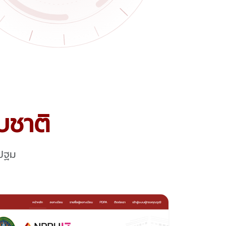
บชาติ
รปฐม