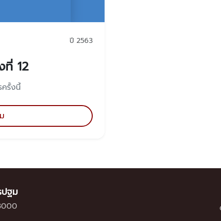
ปี 2563
ที่ 12
รั้งนี้
ิม
ครปฐม
73000