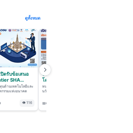
ดูทั้งหมด
ปิดรับข้อเสนอ
บพค. ประกาศเปิดรับข้อเสนอ
บพค. ปร
tier SHA
โครงการ Quantum
โครงการว
ะมาณ 2570...
Technology ประจำ
Researc
ทุนด้านเทคโนโลยีและ
หน่วยบริหารจัดการทุนด้านเทคโนโลยีและ
หน่วยบริหา
สาหกรรมแห่งอนาคต
ปีงบประมาณ 2570...
นวัตกรรมเพื่ออุตสาหกรรมแห่งอนาคต
ประจำปี
นวัตกรรมเพ
👁 116
👁 101
9
📅
6 กรกฎาคม 2569
📅
6 กรกฎา