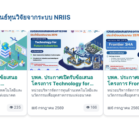
นธ์ทุนวิจัยจากระบบ NRIIS
บข้อเสนอ
บพค. ประกาศเปิดรับข้อเสนอ
บพค. ประกาศเ
h
โครงการ Technology for
โครงการ Fron
owerment
Future Industries ประจำ
ประจำปีงบปร
เทคโนโลยีและ
หน่วยบริหารจัดการทุนด้านเทคโนโลยีและ
หน่วยบริหารจัดการ
แห่งอนาคต
ปีงบประมาณ 2570...
นวัตกรรมเพื่ออุตสาหกรรมแห่งอนาคต
นวัตกรรมเพื่ออุต
👁 235
👁 166
📅
6 กรกฎาคม 2569
📅
6 กรกฎาคม 256