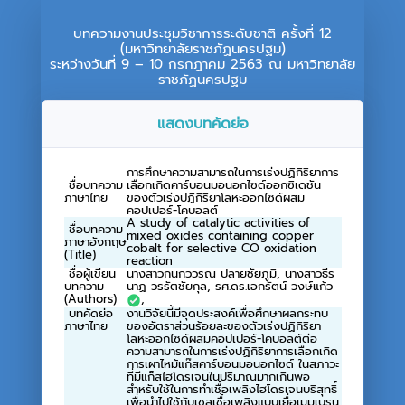
บทความงานประชุมวิชาการระดับชาติ ครั้งที่ 12
(มหาวิทยาลัยราชภัฏนครปฐม)
ระหว่างวันที่ 9 – 10 กรกฎาคม 2563 ณ มหาวิทยาลัย
ราชภัฏนครปฐม
แสดงบทคัดย่อ
การศึกษาความสามารถในการเร่งปฏิกิริยาการ
ชื่อบทความ
เลือกเกิดคาร์บอนมอนอกไซด์ออกซิเดชัน
ภาษาไทย
ของตัวเร่งปฏิกิริยาโลหะออกไซด์ผสม
คอปเปอร์-โคบอลต์
A study of catalytic activities of
ชื่อบทความ
mixed oxides containing copper
ภาษาอังกฤษ
cobalt for selective CO oxidation
(Title)
reaction
ชื่อผู้เขียน
นางสาวกนกววรณ ปลายชัยภูมิ, นางสาวธีร
บทความ
นาฏ วรรัตชัยกุล, รศ.ดร.เอกรัตน์ วงษ์แก้ว
(Authors)
,
บทคัดย่อ
งานวิจัยนี้มีจุดประสงค์เพื่อศึกษาผลกระทบ
ภาษาไทย
ของอัตราส่วนร้อยละของตัวเร่งปฏิกิริยา
โลหะออกไซด์ผสมคอปเปอร์-โคบอลต์ต่อ
ความสามารถในการเร่งปฏิกิริยาการเลือกเกิด
การเผาไหม้แก๊สคาร์บอนมอนอกไซด์ ในสภาวะ
ที่มีแก็สไฮโดรเจนในปริมาณมากเกินพอ
สำหรับใช้ในการทำเชื้อเพลิงไฮโดรเจนบริสุทธิ์
เพื่อนำไปใช้กับเซลเชื้อเพลิงแบบเยื่อเมมเบรน