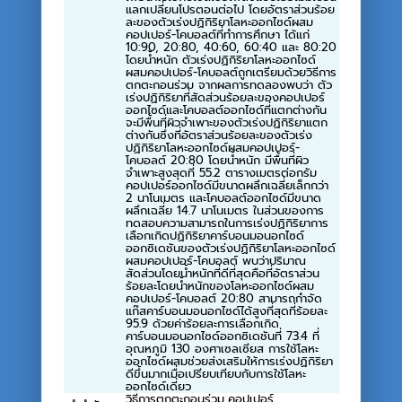
แลกเปลี่ยนโปรตอนต่อไป โดยอัตราส่วนร้อย
ละของตัวเร่งปฏิกิริยาโลหะออกไซด์ผสม
คอปเปอร์-โคบอลต์ที่ทำการศึกษา ได้แก่
10:90, 20:80, 40:60, 60:40 และ 80:20
โดยน้ำหนัก ตัวเร่งปฏิกิริยาโลหะออกไซด์
ผสมคอปเปอร์-โคบอลต์ถูกเตรียมด้วยวิธีการ
ตกตะกอนร่วม จากผลการทดลองพบว่า ตัว
เร่งปฏิกิริยาที่สัดส่วนร้อยละของคอปเปอร์
ออกไซด์และโคบอลต์ออกไซด์ที่แตกต่างกัน
จะมีพื้นที่ผิวจำเพาะของตัวเร่งปฏิกิริยาแตก
ต่างกันซึ่งที่อัตราส่วนร้อยละของตัวเร่ง
ปฏิกิริยาโลหะออกไซด์ผสมคอปเปอร์-
โคบอลต์ 20:80 โดยน้ำหนัก มีพื้นที่ผิว
จำเพาะสูงสุดที่ 55.2 ตารางเมตรต่อกรัม
คอปเปอร์ออกไซด์มีขนาดผลึกเฉลี่ยเล็กกว่า
2 นาโนเมตร และโคบอลต์ออกไซด์มีขนาด
ผลึกเฉลี่ย 14.7 นาโนเมตร ในส่วนของการ
ทดสอบความสามารถในการเร่งปฏิกิริยาการ
เลือกเกิดปฏิกิริยาคาร์บอนมอนอกไซด์
ออกซิเดชันของตัวเร่งปฏิกิริยาโลหะออกไซด์
ผสมคอปเปอร์-โคบอลต์ พบว่าปริมาณ
สัดส่วนโดยน้ำหนักที่ดีที่สุดคือที่อัตราส่วน
ร้อยละโดยน้ำหนักของโลหะออกไซด์ผสม
คอปเปอร์-โคบอลต์ 20:80 สามารถกำจัด
แก๊สคาร์บอนมอนอกไซด์ได้สูงที่สุดที่ร้อยละ
95.9 ด้วยค่าร้อยละการเลือกเกิด
คาร์บอนมอนอกไซด์ออกซิเดชันที่ 73.4 ที่
อุณหภูมิ 130 องศาเซลเซียส การใช้โลหะ
ออกไซด์ผสมช่วยส่งเสริมให้การเร่งปฏิกิริยา
ดีขึ้นมากเมื่อเปรียบเทียบกับการใช้โลหะ
ออกไซด์เดี่ยว
วิธีการตกตะกอนร่วม,คอปเปอร์