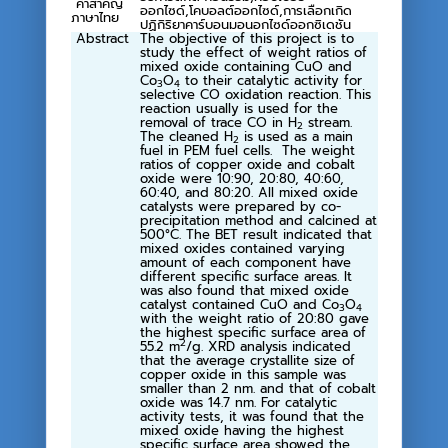
คำสำคัญ
ออกไซด์,โคบอลต์ออกไซด์,การเลือกเกิด
ภาษาไทย
ปฏิกิริยาคาร์บอนมอนอกไซด์ออกซิเดชัน
Abstract
The objective of this project is to
study the effect of weight ratios of
mixed oxide containing CuO and
Co
O
to their catalytic activity for
3
4
selective CO oxidation reaction. This
reaction usually is used for the
removal of trace CO in H
stream.
2
The cleaned H
is used as a main
2
fuel in PEM fuel cells. The weight
ratios of copper oxide and cobalt
oxide were 10:90, 20:80, 40:60,
60:40, and 80:20. All mixed oxide
catalysts were prepared by co-
precipitation method and calcined at
500°C. The BET result indicated that
mixed oxides contained varying
amount of each component have
different specific surface areas. It
was also found that mixed oxide
catalyst contained CuO and Co
O
3
4
with the weight ratio of 20:80 gave
the highest specific surface area of
2
55.2 m
/g. XRD analysis indicated
that the average crystallite size of
copper oxide in this sample was
smaller than 2 nm. and that of cobalt
oxide was 14.7 nm. For catalytic
activity tests, it was found that the
mixed oxide having the highest
specific surface area showed the