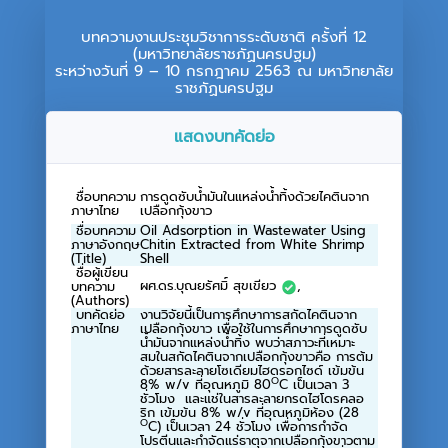
บทความงานประชุมวิชาการระดับชาติ ครั้งที่ 12
(มหาวิทยาลัยราชภัฏนครปฐม)
ระหว่างวันที่ 9 – 10 กรกฎาคม 2563 ณ มหาวิทยาลัย
ราชภัฏนครปฐม
แสดงบทคัดย่อ
ชื่อบทความ
การดูดซับน้ำมันในแหล่งน้ำทิ้งด้วยไคตินจาก
ภาษาไทย
เปลือกกุ้งขาว
ชื่อบทความ
Oil Adsorption in Wastewater Using
ภาษาอังกฤษ
Chitin Extracted from White Shrimp
(Title)
Shell
ชื่อผู้เขียน
ผศ.ดร.บุณยรัศมิ์ สุขเขียว
,
บทความ
(Authors)
บทคัดย่อ
งานวิจัยนี้เป็นการศึกษาการสกัดไคตินจาก
ภาษาไทย
เปลือกกุ้งขาว เพื่อใช้ในการศึกษาการดูดซับ
น้ำมันจากแหล่งน้ำทิ้ง พบว่าสภาวะที่เหมาะ
สมในสกัดไคตินจากเปลือกกุ้งขาวคือ การต้ม
ด้วยสารละลายโซเดียมไฮดรอกไซด์ เข้มข้น
O
8% w/v ที่อุณหภูมิ 80
C เป็นเวลา 3
ชั่วโมง และแช่ในสารละลายกรดไฮโดรคลอ
ริก เข้มข้น 8% w/v ที่อุณหภูมิห้อง (28
O
C) เป็นเวลา 24 ชั่วโมง เพื่อการกำจัด
โปรตีนและกำจัดแร่ธาตุจากเปลือกกุ้งขาวตาม