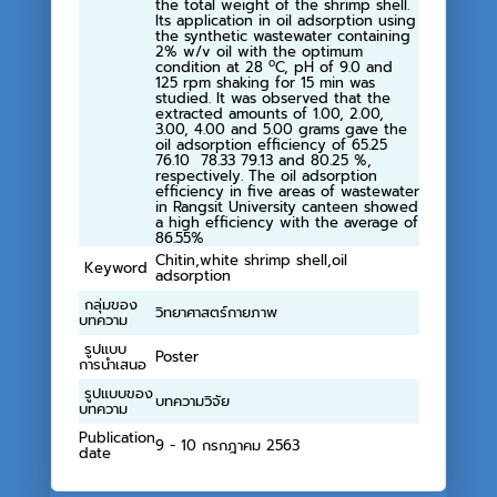
the total weight of the shrimp shell.
Its application in oil adsorption using
the synthetic wastewater containing
2% w/v oil with the optimum
๐
condition at 28
C, pH of 9.0 and
125 rpm shaking for 15 min was
studied. It was observed that the
extracted amounts of 1.00, 2.00,
3.00, 4.00 and 5.00 grams gave the
oil adsorption efficiency of 65.25
76.10 78.33 79.13 and 80.25 %,
respectively. The oil adsorption
efficiency in five areas of wastewater
in Rangsit University canteen showed
a high efficiency with the average of
86.55%
Chitin,white shrimp shell,oil
Keyword
adsorption
กลุ่มของ
วิทยาศาสตร์กายภาพ
บทความ
รูปแบบ
Poster
การนำเสนอ
รูปแบบของ
บทความวิจัย
บทความ
Publication
9 - 10 กรกฎาคม 2563
date