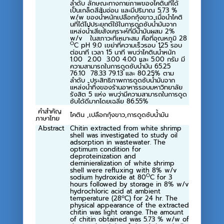
ลำดับ ลักษณะทางกายภาพของไคตินที่ได้
เป็นเกล็ดสีส้มอ่อน และมีปริมาณ 5.73 %
w/w ของน้ำหนักเปลือกกุ้งขาว เมื่อนำไคติ
นที่ได้ไปประยุกต์ใช้ในการดูดซับน้ำมันจาก
แหล่งน้ำเสียสังเคราะห์ที่มีน้ำมันผสม 2%
w/v ในสภาวะที่เหมาะสม คือที่อุณหภูมิ 28
O
C pH 9.0 เขย่าที่ความเร็วรอบ 125 รอบ
ต่อนาที เวลา 15 นาที พบว่าไคตินน้ำหนัก
1.00 2.00 3.00 4.00 และ 5.00 กรัม มี
ความสามารถในการดูดซับน้ำมัน 65.25
76.10 78.33 79.13 และ 80.25% ตาม
ลำดับ ประสิทธิภาพการดูดซับน้ำมันจาก
แหล่งน้ำทิ้งของร้านอาหารรอบมหาวิทยาลัย
รังสิต 5 แห่ง พบว่ามีความสามารถในการดูด
ซับได้ดีมากโดยเฉลี่ย 86.55%
คำสำคัญ
ไคติน ,เปลือกกุ้งขาว,การดูดซับน้ำมัน
ภาษาไทย
Abstract
Chitin extracted from white shrimp
shell was investigated to study oil
adsorption in wastewater. The
optimum condition for
deproteinization and
deminieralization of white shrimp
shell were refluxing with 8% w/v
O
sodium hydroxide at 80
C for 3
hours followed by storage in 8% w/v
hydrochloric acid at ambient
o
temperature (28
C) for 24 hr. The
physical appearance of the extracted
chitin was light orange. The amount
of chitin obtained was 5.73 % w/w of