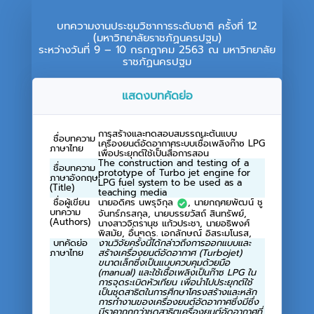
บทความงานประชุมวิชาการระดับชาติ ครั้งที่ 12
(มหาวิทยาลัยราชภัฏนครปฐม)
ระหว่างวันที่ 9 – 10 กรกฎาคม 2563 ณ มหาวิทยาลัย
ราชภัฏนครปฐม
แสดงบทคัดย่อ
การสร้างและทดสอบสมรรถนะต้นแบบ
ชื่อบทความ
เครื่องยนต์อัดอากาศระบบเชื้อเพลิงก๊าซ LPG
ภาษาไทย
เพื่อประยุกต์ใช้เป็นสื่อการสอน
The construction and testing of a
ชื่อบทความ
prototype of Turbo jet engine for
ภาษาอังกฤษ
LPG fuel system to be used as a
(Title)
teaching media
ชื่อผู้เขียน
นายอดิศร นพรุจิกุล
, นายกฤศยพัฒน์ ชู
บทความ
จันทร์ภรสกุล, นายบรรยวัสถ์ สินทรัพย์,
(Authors)
นางสาวจิตรานุช แก้วประชา, นายอธิพงศ์
พิสมัย, อื่นๆดร. เอกลักษณ์ อิสระมโนรส,
บทคัดย่อ
งานวิจัยครั้งนี้ได้กล่าวถึงการออกแบบและ
ภาษาไทย
สร้างเครื่องยนต์อัดอากาศ (
Turbojet)
ขนาดเล็กซึ่งเป็นแบบควบคุมด้วยมือ
(
manual)
และใช้เชื้อเพลิงเป็นก๊าซ
LPG
ใน
การจุดระเบิดหัวเทียน เพื่อนำไปประยุกต์ใช้
เป็นชุดสาธิตในการศึกษาโครงสร้างและหลัก
การทำงานของเครื่องยนต์อัดอากาศซึ่งมีซึ่ง
มีราคาถูกกว่าชุดสาธิตเครื่องยนต์อัดอากาศที่