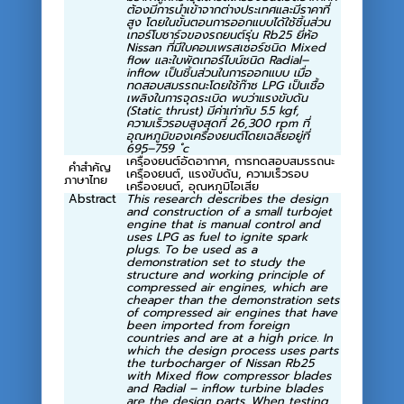
ต้องมีการนำเข้าจากต่างประเทศและมีราคาที่
สูง โดยในขั้นตอนการออกแบบได้ใช้ชิ้นส่วน
เทอร์โบชาร์จของรถยนต์รุ่น
Rb
25 ยี่ห้อ
Nissan
ที่มีใบคอมเพรสเซอร์ชนิด
Mixed
flow
และใบพัดเทอร์ไบน์ชนิด
Radial–
inflow
เป็นชิ้นส่วนในการออกแบบ เมื่อ
ทดสอบสมรรถนะโดยใช้ก๊าซ
LPG
เป็นเชื้อ
เพลิงในการจุดระเบิด พบว่าแรงขับดัน
(
Static thrust)
มีค่าเท่ากับ 5.5
kgf,
ความเร็วรอบสูงสุดที่ 26
,
300
rpm
ที่
อุณหภูมิของเครื่องยนต์โดยเฉลี่ยอยู่ที่
695
–
759 ํ
c
เครื่องยนต์อัดอากาศ, การทดสอบสมรรถนะ
คำสำคัญ
เครื่องยนต์, แรงขับดัน, ความเร็วรอบ
ภาษาไทย
เครื่องยนต์, อุณหภูมิไอเสีย
Abstract
This research describes the design
and construction of a small turbojet
engine that is manual control and
uses LPG as fuel to ignite spark
plugs. To be used as a
demonstration set to study the
structure and working principle of
compressed air engines, which are
cheaper than the demonstration sets
of compressed air engines that have
been imported from foreign
countries and are at a high price. In
which the design process uses parts
the turbocharger of Nissan Rb25
with Mixed flow compressor blades
and Radial – inflow turbine blades
are the design parts. When testing