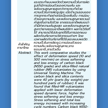
แรงกระทำแบบพลวัตด้วยความเร็วในการผิด
รูปต่ำมีการอ่อนตัวของความเค้น และ
พลังงานสูญหายสูงกว่าการกระทำด้วย
ความเร็วในการผิดรูปสูง เมื่อจำนวนรอบของ
การถูกกระทำอย่างต่อเนื่องเพิ่มขึ้น การอ่อน
ตัวของความเค้น และพลังงานสูญหายรวมมี
ค่าสูงขึ้นตามไปด้วย ยางธรรมชาติผสมเขม่า
ดำมีค่าความเค้นสูงสุด และพลังงานสูญหาย
สูงกว่ายางธรรมชาติผสมซิลิกา ผลการวิจัยที่
ได้ สามารถนำไปประยุกต์ใช้ในการออกแบบ
ผลิตภัณฑ์ยางทางวิศวกรรมต่างๆ โดย
เฉพาะผลิตภัณฑ์ยางที่ได้รับแรงแบบพลวัต
ความเร็วในการผิดรูป,การอ่อนตัวของ
คำสำคัญ
ความเค้น,พลังงานสูญหาย,ยาง
ภาษาไทย
ธรรมชาติ,สารตัวเติม
Abstract
This work comparative studies the
effect of deformation speed (10 and
500 mm/min) on stress softening
and loss energy of carbon black
(N550 grade) and silica-filled natural
rubber (NR) vulcanizates by using
Universal Testing Machine. The
carbon black and silica contents
were 40 phr (parts (by weight) per
hundred parts of rubber). It was
found that filled-NR vulcanizates
applied with lower deformation
speed dynamic force, higher the
stress softening and loss energy.
Stress softening and total loss
energy increased with increasing
cycle numbers. Carbon black N550-