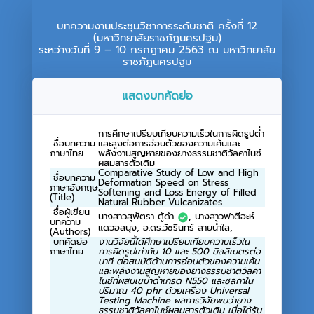
บทความงานประชุมวิชาการระดับชาติ ครั้งที่ 12
(มหาวิทยาลัยราชภัฏนครปฐม)
ระหว่างวันที่ 9 – 10 กรกฎาคม 2563 ณ มหาวิทยาลัย
ราชภัฏนครปฐม
แสดงบทคัดย่อ
การศึกษาเปรียบเทียบความเร็วในการผิดรูปต่ำ
ชื่อบทความ
และสูงต่อการอ่อนตัวของความเค้นและ
ภาษาไทย
พลังงานสูญหายของยางธรรมชาติวัลคาไนซ์
ผสมสารตัวเติม
Comparative Study of Low and High
ชื่อบทความ
Deformation Speed on Stress
ภาษาอังกฤษ
Softening and Loss Energy of Filled
(Title)
Natural Rubber Vulcanizates
ชื่อผู้เขียน
นางสาวสุพัตรา ตู้ดำ
, นางสาวฟาตีฮะห์
บทความ
แดวอสนุง, อ.ดร.วัชรินทร์ สายน้ำใส,
(Authors)
บทคัดย่อ
งานวิจัยนี้ได้ศึกษาเปรียบเทียบความเร็วใน
ภาษาไทย
การผิดรูปเท่ากับ 10 และ 500 มิลลิเมตรต่อ
นาที ต่อสมบัติด้านการอ่อนตัวของความเค้น
และพลังงานสูญหายของยางธรรมชาติวัลคา
ไนซ์ที่ผสมเขม่าดำเกรด N550 และซิลิกาใน
ปริมาณ 40 phr ด้วยเครื่อง Universal
Testing Machine ผลการวิจัยพบว่ายาง
ธรรมชาติวัลคาไนซ์ผสมสารตัวเติม เมื่อได้รับ