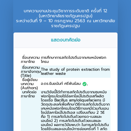
บทความงานประชุมวิชาการระดับชาติ ครั้งที่ 12
(มหาวิทยาลัยราชภัฏนครปฐม)
ระหว่างวันที่ 9 – 10 กรกฎาคม 2563 ณ มหาวิทยาลัย
ราชภัฏนครปฐม
แสดงบทคัดย่อ
ชื่อบทความ
การศึกษาการสกัดโปรตีนจากเศษหนังฟอก
ภาษาไทย
โครม
ชื่อบทความ
The study of protein extraction from
ภาษาอังกฤษ
leather waste
(Title)
ชื่อผู้เขียน
อ.ดร.ธันยนันท์ ศรีพันธ์ลม
,
บทความ
(Authors)
บทคัดย่อ
งานวิจัยนี้ได้ทำการสกัดโปรตีนจากเศษหนัง
ภาษาไทย
ฟอกโครมโดยใช้อัลคาไลน์โปรติเอสที่ผลิต
โดยเชื้อ Bacillus amyloliquefaciens มี
วัตถุประสงค์เพื่อศึกษาวิธีการสกัดโปรตีนจาก
เศษหนังฟอกโครมโดยวิธีทางเคมีร่วมกับเอน
ไซม์อัลคาไลน์โปรติเอส เปรียบเทียบ 2 วิธี
คือ 1) การสกัดโปรตีนด้วยกรด-เบสและ
เอนไซม์ 2) การสกัดโปรตีนด้วยเบสและ
เอนไซม์ ผลการวิจัยพบว่า ในการสกัดโปรตีน
โดยใช้เบสและเอนไซม์การย่อยครั้งที่ 1 สกัด