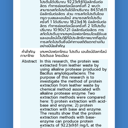
โปรตีนได้ปริมาณ 92.23±9.61มิลลิกรัมต่อ
ลิตร ทำการย่อยต่อเนื่องครั้งที่ 2 พบว่า
สามารถสกัดโปรตีนได้อีกปริมาณ 84.57±6.11
มิลลิกรัมต่อลิตร ส่วน การสกัดโปรตีนโดย
กรด-เบสและเอนไซม์ สามารถสกัดโปรตีน
ครั้งที่ 1 ได้ปริมาณ 18.23±4.16 มิลลิกรัมต่อ
ลิตร ทำการย่อยต่อเนื่องครั้งที่ 2 ได้โปรตีน
ปริมาณ 10.90±7.21 มิลลิกรัมต่อลิตร การ
สกัดโปรตีนจากเศษหนังฟอกโครมโดยใช้เบส
และเอนไซม์เป็นวิธีที่มีประสิทธิภาพมากที่สุดใน
การสกัดโปรตีนซึ่งมีค่าทางสถิติแตกต่างกัน
อย่างมีนัยสำคัญ
คำสำคัญ
เศษหนังฟอกโครม โปรตีน เอนไซม์อัลคาไลน์
ภาษาไทย
โปรติเอส โครเมียม
Abstract
In this research, the protein was
extracted from leather waste by
using alkaline protease produced by
Bacillus amyloliquefaciens. The
purpose of this research is to
investigate the method of protein
extraction from leather waste by
chemical method associated with
alkaline protease enzyme. Two
extraction methods were compared
here: 1) protein extraction with acid-
base and enzyme; 2) protein
extraction with base and enzyme.
The results show that the protein
extraction methods with base-
enzyme can produce protein
extracts of 92.23±9.61 mg/L at the