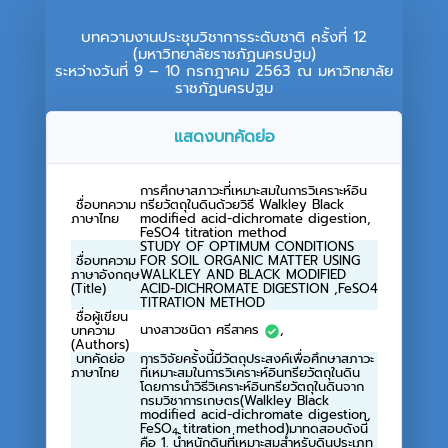
บทความงานประชุมวิชาการระดับชาติ ครั้งที่ 12
(มหาวิทยาลัยราชภัฏนครปฐม)
ระหว่างวันที่ 9 – 10 กรกฎาคม 2563 ณ มหาวิทยาลัย
ราชภัฏนครปฐม
แสดงบทคัดย่อ
การศึกษาสภาวะที่เหมาะสมในการวิเคราะห์อิน
ชื่อบทความ
ทรียวัตถุในดินด้วยวิธี Walkley Black
ภาษาไทย
modified acid-dichromate digestion,
FeSO4 titration method
STUDY OF OPTIMUM CONDITIONS
ชื่อบทความ
FOR SOIL ORGANIC MATTER USING
ภาษาอังกฤษ
WALKLEY AND BLACK MODIFIED
(Title)
ACID-DICHROMATE DIGESTION ,FeSO4
TITRATION METHOD
ชื่อผู้เขียน
นางสาวชนิดา ศรีสาคร
,
บทความ
(Authors)
บทคัดย่อ
การวิจัยครั้งนี้มีวัตถุประสงค์เพื่อศึกษาสภาวะ
ภาษาไทย
ที่เหมาะสมในการวิเคราะห์อินทรียวัตถุในดิน
โดยการนำวิธีวิเคราะห์อินทรียวัตถุในดินจาก
กรมวิชาการเกษตร(Walkley Black
modified acid-dichromate digestion,
FeSO
titration method)มาทดสอบดังนี้
4
คือ 1. น้ำหนักดินที่เหมาะสมสำหรับดินประเภท