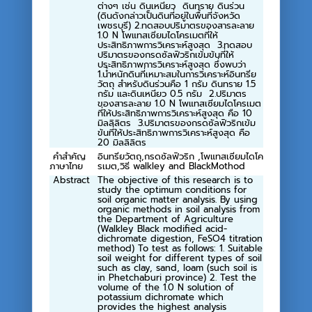
ต่างๆ เช่น ดินเหนียว ดินทราย ดินร่วน
(ดินดังกล่าวเป็นดินที่อยู่ในพื้นที่จังหวัด
เพชรบุรี) 2.ทดสอบปริมาตรของสารละลาย
1.0 N โพแทสเซียมไดโครเมตที่ให้
ประสิทธิภาพการวิเคราะห์สูงสุด 3.ทดสอบ
ปริมาตรของกรดซัลฟิวริกเข้มข้นที่ให้
ประสิทธิภาพการวิเคราะห์สูงสุด ซึ่งพบว่า
1.น้ำหนักดินที่เหมาะสมในการวิเคราะห์อินทรีย
วัตถุ สำหรับดินร่วนคือ 1 กรัม ดินทราย 1.5
กรัม และดินเหนียว 0.5 กรัม 2.ปริมาตร
ของสารละลาย 1.0 N โพแทสเซียมไดโครเมต
ที่ให้ประสิทธิภาพการวิเคราะห์สูงสุด คือ 10
มิลลิลิตร 3.ปริมาตรของกรดซัลฟิวริกเข้ม
ข้นที่ให้ประสิทธิภาพการวิเคราะห์สูงสุด คือ
20 มิลลิลิตร
คำสำคัญ
อินทรียวัตถุ,กรดซัลฟิวริก ,โพแทสเซียมไดโค
ภาษาไทย
รเมต,วิธี walkley and BlackMothod
Abstract
The objective of this research is to
study the optimum conditions for
soil organic matter analysis. By using
organic methods in soil analysis from
the Department of Agriculture
(Walkley Black modified acid-
dichromate digestion, FeSO4 titration
method) To test as follows: 1. Suitable
soil weight for different types of soil
such as clay, sand, loam (such soil is
in Phetchaburi province) 2. Test the
volume of the 1.0 N solution of
potassium dichromate which
provides the highest analysis